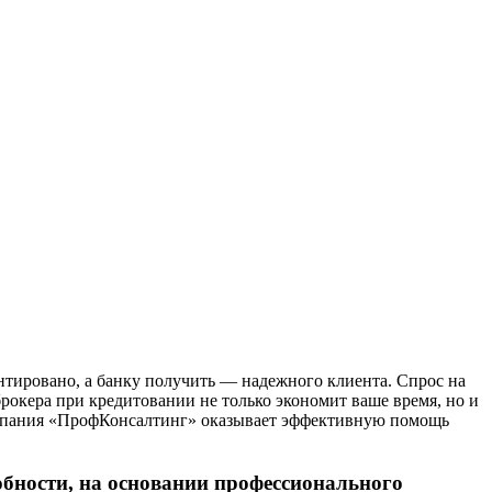
тировано, а банку получить — надежного клиента. Спрос на
брокера при кредитовании не только экономит ваше время, но и
мпания
«Проф
Консалтинг»
оказывает эффективную помощь
обности, на основании профессионального