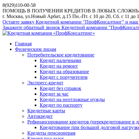
8(929)110-00-58
ПОМОЩЬ В ПОЛУЧЕНИИ КРЕДИТОВ В ЛЮБЫХ СЛОЖНЫХ С
г. Москва, ул.Новый Арбат, д.15
Пн.-Пт. с
10
до
20
, Сб. с
11
до
Оставте заявку Кредитной компании "ПрофКонсалтинг" и наш с
Закажите обратный звонок Кредитной компании "ПрофКонсалти
Главная
Физическим лицам
Потребительское кредитование
Кредит наличными
Кредит на ремонт
Кредит на образование
Кредит с поручителем
Экспресс-кредит
Кредит без справок
Кредит за час
Кредит на неотложные нужды
Кредит по паспорту
Кредитные карты
Автокредит
Рефинансирование кредитов (перекредитование в д
Кредитование при большой долговой нагрузк
Кредиты пенсионерам
Кредит под залог