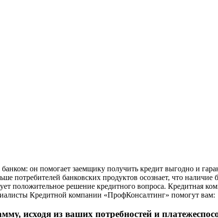
анком: он помогает заемщику получить кредит выгодно и гаран
льше потребителей банковских продуктов осознает, что наличие 
рует положительное решение кредитного вопроса. Кредитная ко
ециалисты Кредитной компании
«Проф
Консалтинг»
помогут вам:
му, исходя из ваших потребностей и платежеспос